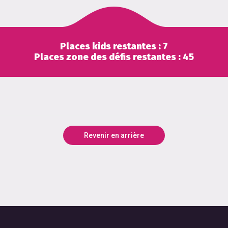
Places kids restantes :
7
Places zone des défis restantes :
45
Revenir en arrière