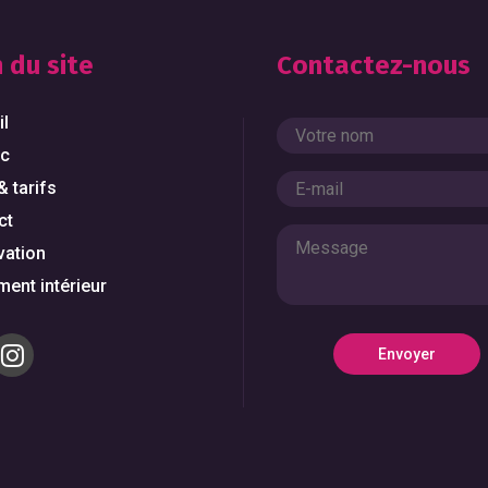
 du site
Contactez-nous
il
rc
& tarifs
ct
vation
ent intérieur