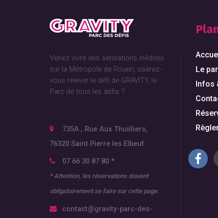
Plan
Accue
Venez vivre des sensations inédites
sur la Métropole de Rouen, oserez-
Le pa
vous relever le défi de GRAVITY, le
Infos 
Parc de tous les défis ?
Conta
Réser
Règlem
735A , Rue Aux Thuilliers,
76320 Saint Pierre les Elbeuf
07 66 30 87 80 *
* Attention, les réservations doivent
obligatoirement se faire sur
cette page
.
contact@gravity-parc-des-