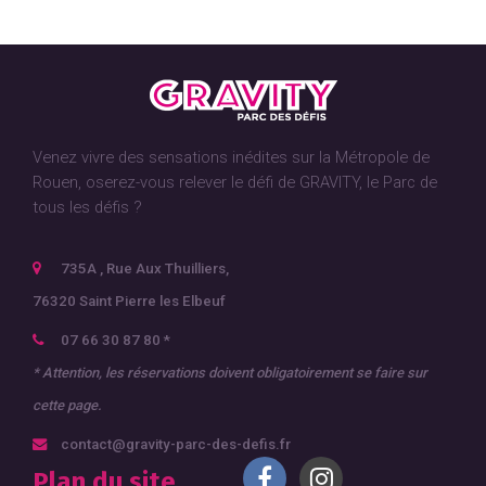
Venez vivre des sensations inédites sur la Métropole de
Rouen, oserez-vous relever le défi de GRAVITY, le Parc de
tous les défis ?
735A , Rue Aux Thuilliers,
76320 Saint Pierre les Elbeuf
07 66 30 87 80 *
* Attention, les réservations doivent obligatoirement se faire sur
cette page
.
contact@gravity-parc-des-defis.fr
Plan du site