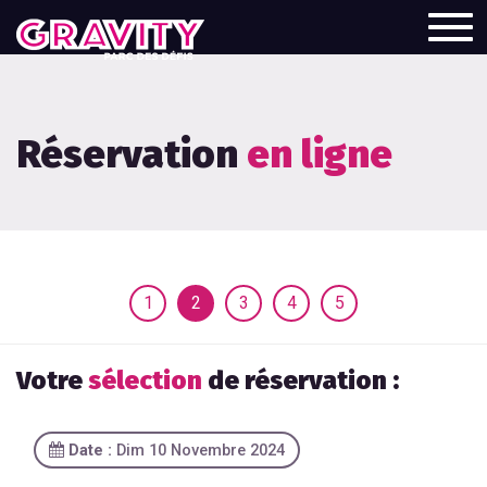
Togg
navi
Réservation
en ligne
1
2
3
4
5
Votre
sélection
de réservation :
Date :
Dim 10 Novembre 2024